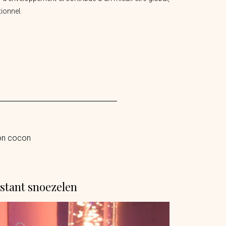
ionnel.
mon cocon
stant snoezelen