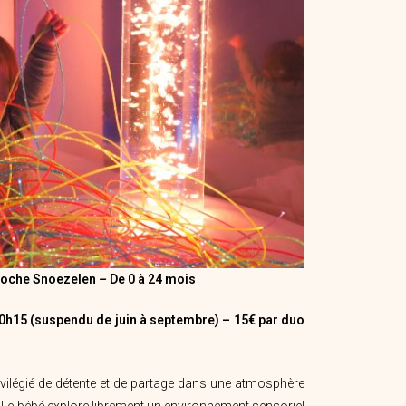
proche Snoezelen
–
De 0 à 24 mois
0h15 (suspendu de juin à septembre) –
15€ par duo
ivilégié de détente et de partage dans une atmosphère
 Le bébé explore librement un environnement sensoriel