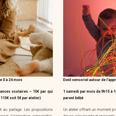
e 0 à 24 mois
Eveil
sensoriel autour de l’ap
ances scolaires – 10€ par qui
1 samedi par mois de 9h15 à 1
110€ soit 5€ par atelier)
parent bébé
et au partage. Les propositions
Un atelier offrant un moment pr
er l’exploration sensorielles,
douce, sécurisante et apaisante.