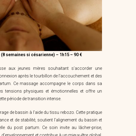
(8 semaines si césarienne) – 1h15 – 90 €
sse aux jeunes mères souhaitant s’accorder une
onnexion après le tourbillon de l’accouchement et des
partum. Ce massage accompagne le corps dans sa
les tensions physiques et émotionnelles et offre un
te période de transition intense.
rage de bassin à l’aide du tissu rebozo. Cette pratique
nce et de stabilité, soutient l’alignement du bassin et
relle du post partum. Ce soin invite au lâcher-prise,
d’enveloppement et contribue à un mieux-être global,