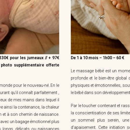
130€ pour les jumeaux //
+ 97€
De 1 à 10 mois – 1h00 – 60 €
 photo supplémentaire offerte
Le massage bébé est un moment
profonde et le bien-être global d
u monde pour le nouveau-né. En le
physiques et émotionnelles, sou
rant qu’il connaît parfaitement ,
le bébé dans son développement
reux de mes mains dans lequel il
Par le toucher contenant et rassu
ve ainsi la contenance, la chaleur
la conscientisation de ses limite
rin et à son chemin de naissance.
un sommeil plus serein, une 
ir avec un bagage émotionnel plus
d’apaisement. Cette initiation
s longs, délicats ou naissances