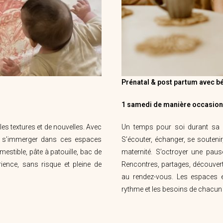
Prénatal & post partum avec b
1 samedi de manière occasionn
lles textures et de nouvelles. Avec
Un temps pour soi durant sa 
 à s’immerger dans ces espaces
S’écouter, échanger, se souteni
mestible, pâte à patouille, bac de
maternité. S’octroyer une paus
ience, sans risque et pleine de
Rencontres, partages, découverte
au rendez-vous.
Les espaces e
rythme et les besoins de chacun