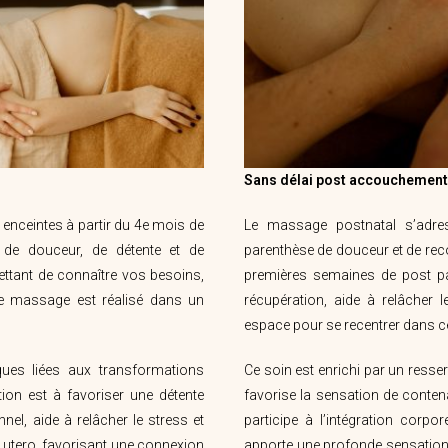
Sans délai post accouchement 
ceintes à partir du 4e mois de
Le massage postnatal s’adre
de douceur, de détente et de
parenthèse de douceur et de rec
tant de connaître vos besoins,
premières semaines de post 
 le massage est réalisé dans un
récupération, aide à relâcher 
espace pour se recentrer dans cet
ques liées aux transformations
Ce soin est enrichi par un resser
tion est à favoriser une détente
favorise la sensation de contena
nel, aide à relâcher le stress et
participe à l’intégration corpo
n utero, favorisant une connexion
apporte une profonde sensation 